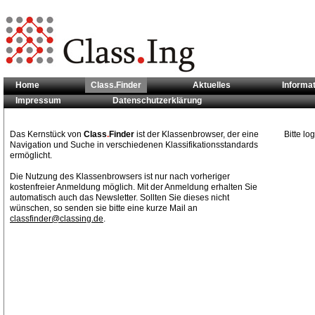
Home
Class.Finder
Aktuelles
Informa
Impressum
Datenschutzerklärung
Sie sind hier:
Class.Finder
Das Kernstück von
Class
.
Finder
ist der Klassenbrowser, der eine
Bitte l
Navigation und Suche in verschiedenen Klassifikationsstandards
ermöglicht.
Die Nutzung des Klassenbrowsers ist nur nach vorheriger
kostenfreier Anmeldung möglich. Mit der Anmeldung erhalten Sie
automatisch auch das Newsletter. Sollten Sie dieses nicht
wünschen, so senden sie bitte eine kurze Mail an
classfinder@classing.de
.