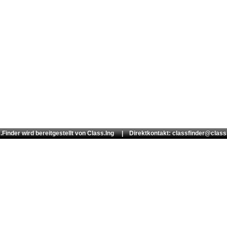
.Finder wird bereitgestellt von
Class.Ing
| Direktkontakt: classfinder@class