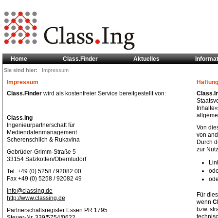
Home
Class.Finder
Aktuelles
Informa
Sie sind hier:
Impressum
Impressum
Haftun
Class
.
Finder
wird als kostenfreier Service bereitgestellt von:
Class
.
I
Staatsv
Inhalte«
allgeme
Class
.
Ing
Ingenieurpartnerschaft für
Von die
Mediendatenmanagement
von and
Scherenschlich & Rukavina
Durch d
zur Nutz
Gebrüder-Grimm-Straße 5
33154 Salzkotten/Oberntudorf
Lin
ode
Tel. +49 (0) 5258 / 92082 00
Fax +49 (0) 5258 / 92082 49
ode
info@classing.de
Für dies
http://www.classing.de
wenn
C
bzw. str
Partnerschaftsregister Essen PR 1795
technis
Steuer-Nr. 339/5754/0622