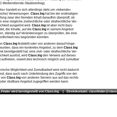
.2 Mediendienste-Staatsvertrag).
nks« handelt es sich allerdings stets um »lebende«
sche) Verweisungen.
Class
.
Ing
hat bei der erstmaligen
fung zwar den fremden Inhalt daraufhin überprüft, ob
n eine mögliche zivilrechtliche oder strafrechtliche Ver-
ichkeit ausgelöst wird.
Class
.
Ing
ist aber nicht dazu
htet, die Inhalte, auf die
Class
.
Ing
in seinem Angebot
en, ständig auf Veränderungen zu überprüfen, die eine
ortlichkeit neu begründen könnten.
enn
Class
.
Ing
feststellt oder von anderen darauf hinge-
wurden, dass ein konkretes Angebot, zu dem
Class
.
Ing
nk bereitgestellt hat, eine zivil- oder strafrechtliche Ver-
ichkeit auslöst, wird
Class
.
Ing
den Verweis auf dieses
 aufheben, soweit dies technisch möglich und zumutbar
hnische Möglichkeit und Zumutbarkeit wird nicht dadurch
usst, dass auch nach Unterbindung des Zugriffs von der
e von
Class
.
Ing
von anderen Servern aus auf das rechts-
 oder strafbare Angebot zugegriffen werden kann.
.Finder wird bereitgestellt von
Class.Ing
| Direktkontakt: classfinder@class