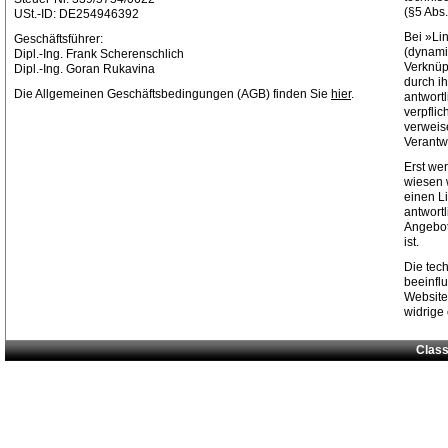
(§5 Abs
USt.-ID: DE254946392
Bei »Li
Geschäftsführer:
(dynami
Dipl.-Ing. Frank Scherenschlich
Verknüp
Dipl.-Ing. Goran Rukavina
durch ih
Die Allgemeinen Geschäftsbedingungen (AGB) finden Sie
hier
.
antwortl
verpflic
verweis
Verantw
Erst w
wiesen 
einen Li
antwortl
Angebot
ist.
Die tec
beeinfl
Websit
widrige
Class