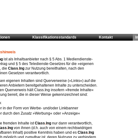
tionen
Klassifikationsstandards
Kontakt
I
gshinweis
ng
ist als Inhaltsanbieter nach § 5 Abs. 1 Mediendienste-
etrag und § 5 des Teledienste-Gesetzes für die »eigenen
, die
Class
.
Ing
zur Nutzung bereithalten, nach den
inen Gesetzen verantwortlich.
sen eigenen Inhalten sind Querverweise (»Links«) auf die
eren Anbietern bereitgehaltenen Inhalte zu unterscheiden.
en Querverweis hält Class.Ing insofern »fremde Inhalte«
ung bereit, die in dieser Weise gekennzeichnet sind:
k
r in der Form von Werbe- und/oder Linkbanner
r durch den Zusatz »Werbung« oder »Anzeige«
e fremden Inhalte ist
Class
.
Ing
nur dann verantwortlich,
lass
.
Ing
von ihnen (d.h. auch von einem rechtswidrigen
afbaren Inhalt) positive Kenntnis haben und es
Class
.
Ing
ch möglich und zumutbar ist, deren Nutzung zu verhindern