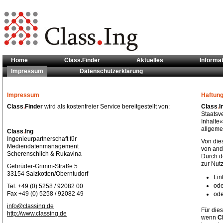
Home
Class.Finder
Aktuelles
Informa
Impressum
Datenschutzerklärung
Sie sind hier:
Impressum
Impressum
Haftun
Class
.
Finder
wird als kostenfreier Service bereitgestellt von:
Class
.
I
Staatsv
Inhalte«
allgeme
Class
.
Ing
Ingenieurpartnerschaft für
Von die
Mediendatenmanagement
von and
Scherenschlich & Rukavina
Durch d
zur Nutz
Gebrüder-Grimm-Straße 5
33154 Salzkotten/Oberntudorf
Lin
ode
Tel. +49 (0) 5258 / 92082 00
Fax +49 (0) 5258 / 92082 49
ode
info@classing.de
Für dies
http://www.classing.de
wenn
C