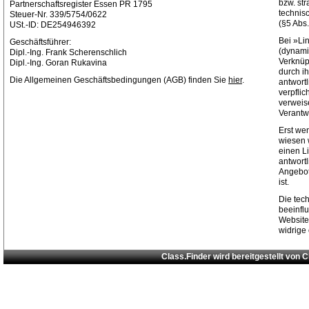
bzw. str
Partnerschaftsregister Essen PR 1795
technis
Steuer-Nr. 339/5754/0622
(§5 Abs
USt.-ID: DE254946392
Bei »Li
Geschäftsführer:
(dynami
Dipl.-Ing. Frank Scherenschlich
Verknüp
Dipl.-Ing. Goran Rukavina
durch ih
Die Allgemeinen Geschäftsbedingungen (AGB) finden Sie
hier
.
antwortl
verpflic
verweis
Verantw
Erst w
wiesen 
einen Li
antwortl
Angebot
ist.
Die tec
beeinfl
Websit
widrige
Class.Finder wird bereitgestellt von
C