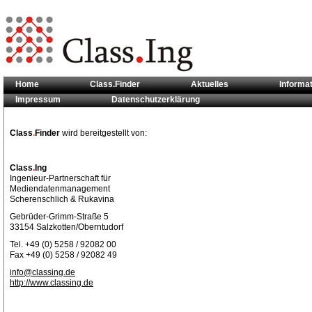
Home
Class.Finder
Aktuelles
Informa
Impressum
Datenschutzerklärung
Sie sind hier:
Kontakt
Class
.
Finder
wird bereitgestellt von:
Class
.
Ing
Ingenieur-Partnerschaft für
Mediendatenmanagement
Scherenschlich & Rukavina
Gebrüder-Grimm-Straße 5
33154 Salzkotten/Oberntudorf
Tel. +49 (0) 5258 / 92082 00
Fax +49 (0) 5258 / 92082 49
info@classing.de
http://www.classing.de