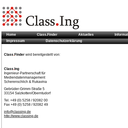
Home
Class.Finder
Aktuelles
Informa
Impressum
Datenschutzerklärung
Sie sind hier:
Kontakt
Class
.
Finder
wird bereitgestellt von:
Class
.
Ing
Ingenieur-Partnerschaft für
Mediendatenmanagement
Scherenschlich & Rukavina
Gebrüder-Grimm-Straße 5
33154 Salzkotten/Oberntudorf
Tel. +49 (0) 5258 / 92082 00
Fax +49 (0) 5258 / 92082 49
info@classing.de
http://www.classing.de