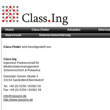
Home
Class.Finder
Aktuelles
Informa
Impressum
Datenschutzerklärung
Sie sind hier:
Kontakt
Class
.
Finder
wird bereitgestellt von:
Class
.
Ing
Ingenieur-Partnerschaft für
Mediendatenmanagement
Scherenschlich & Rukavina
Gebrüder-Grimm-Straße 5
33154 Salzkotten/Oberntudorf
Tel. +49 (0) 5258 / 92082 00
Fax +49 (0) 5258 / 92082 49
info@classing.de
http://www.classing.de