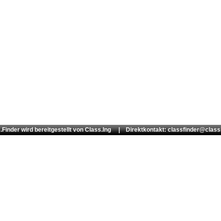
.Finder wird bereitgestellt von
Class.Ing
| Direktkontakt: classfinder@class