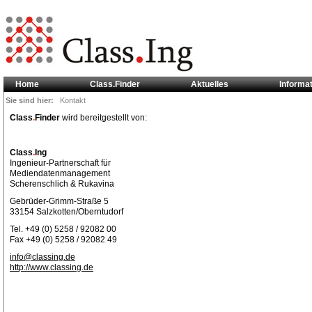
Home
Class.Finder
Aktuelles
Informa
Sie sind hier:
Kontakt
Class
.
Finder
wird bereitgestellt von:
Class
.
Ing
Ingenieur-Partnerschaft für
Mediendatenmanagement
Scherenschlich & Rukavina
Gebrüder-Grimm-Straße 5
33154 Salzkotten/Oberntudorf
Tel. +49 (0) 5258 / 92082 00
Fax +49 (0) 5258 / 92082 49
info@classing.de
http://www.classing.de