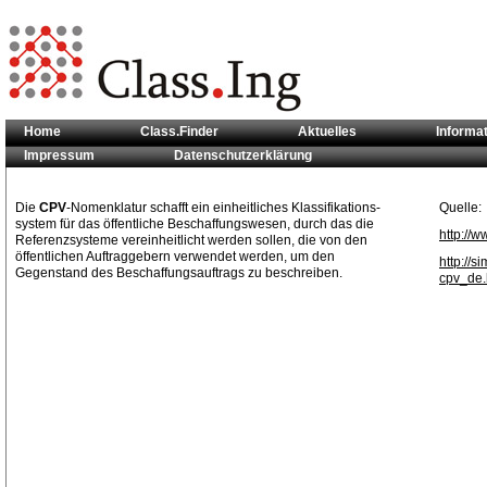
Home
Class.Finder
Aktuelles
Informa
Impressum
Datenschutzerklärung
Sie sind hier:
Klassifikationsstandards
>> CPV
Die
CPV
-Nomenklatur schafft ein einheitliches Klassifikations-
Quelle:
system für das öffentliche Beschaffungswesen, durch das die
http://w
Referenzsysteme vereinheitlicht werden sollen, die von den
öffentlichen Auftraggebern verwendet werden, um den
http://
Gegenstand des Beschaffungsauftrags zu beschreiben.
cpv_de.