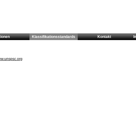
tionen
Klassifikationsstandards
Kontakt
I
www.unspsc.org