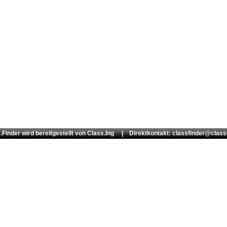
.Finder wird bereitgestellt von
Class.Ing
| Direktkontakt: classfinder@class