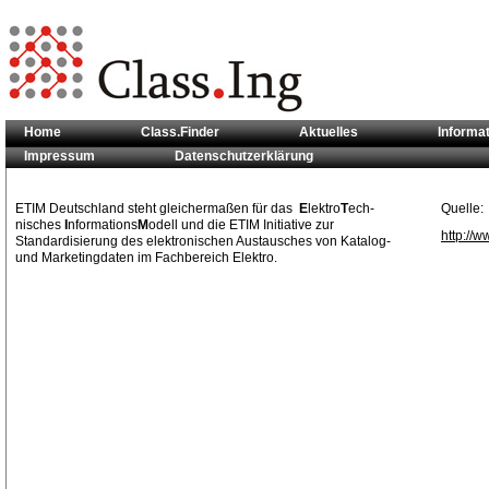
Home
Class.Finder
Aktuelles
Informa
Impressum
Datenschutzerklärung
Sie sind hier:
Klassifikationsstandards
>> ETIM
ETIM Deutschland steht gleichermaßen für das
E
lektro
T
ech-
Quelle:
nisches
I
nformations
M
odell und die ETIM Initiative zur
http://w
Standardisierung des elektronischen Austausches von Katalog-
und Marketingdaten im Fachbereich Elektro.