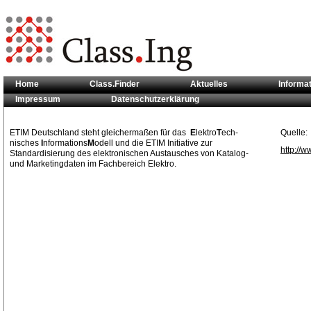
Home
Class.Finder
Aktuelles
Informa
Impressum
Datenschutzerklärung
Sie sind hier:
Klassifikationsstandards
>> ETIM
ETIM Deutschland steht gleichermaßen für das
E
lektro
T
ech-
Quelle:
nisches
I
nformations
M
odell und die ETIM Initiative zur
http://w
Standardisierung des elektronischen Austausches von Katalog-
und Marketingdaten im Fachbereich Elektro.