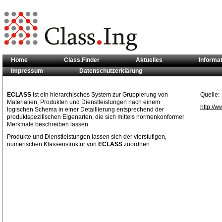
Home
Class.Finder
Aktuelles
Informa
Impressum
Datenschutzerklärung
Sie sind hier:
Klassifikationsstandards
>> ECLASS
ECLASS
ist ein hierarchisches System zur Gruppierung von
Quelle:
Materialien, Produkten und Dienstleistungen nach einem
http://w
logischen Schema in einer Detaillierung entsprechend der
produktspezifischen Eigenarten, die sich mittels normenkonformer
Merkmale beschreiben lassen.
Produkte und Dienstleistungen lassen sich der vierstufigen,
numerischen Klassenstruktur von
ECLASS
zuordnen.