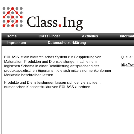
Home
Class.Finder
Aktuelles
Informa
Impressum
Datenschutzerklärung
Sie sind hier:
Klassifikationsstandards
>> ECLASS
ECLASS
ist ein hierarchisches System zur Gruppierung von
Quelle:
Materialien, Produkten und Dienstleistungen nach einem
http://w
logischen Schema in einer Detaillierung entsprechend der
produktspezifischen Eigenarten, die sich mittels normenkonformer
Merkmale beschreiben lassen.
Produkte und Dienstleistungen lassen sich der vierstufigen,
numerischen Klassenstruktur von
ECLASS
zuordnen.