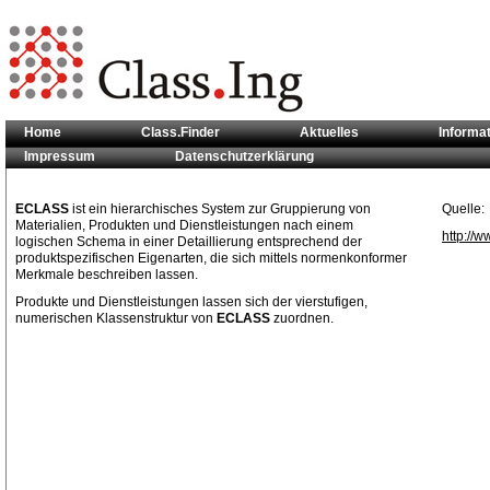
Home
Class.Finder
Aktuelles
Informa
Impressum
Datenschutzerklärung
Sie sind hier:
Klassifikationsstandards
>> ECLASS
ECLASS
ist ein hierarchisches System zur Gruppierung von
Quelle:
Materialien, Produkten und Dienstleistungen nach einem
http://w
logischen Schema in einer Detaillierung entsprechend der
produktspezifischen Eigenarten, die sich mittels normenkonformer
Merkmale beschreiben lassen.
Produkte und Dienstleistungen lassen sich der vierstufigen,
numerischen Klassenstruktur von
ECLASS
zuordnen.