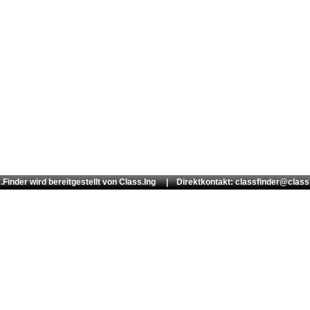
.Finder wird bereitgestellt von
Class.Ing
| Direktkontakt: classfinder@class