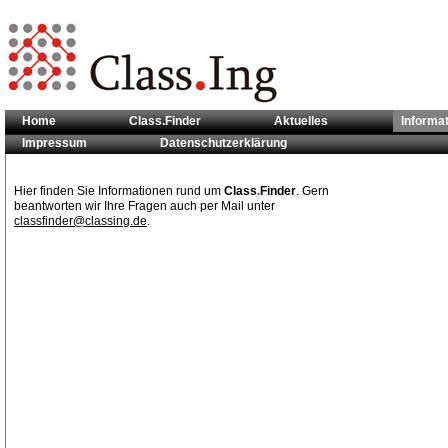
Home
Class.Finder
Aktuelles
Informa
Impressum
Datenschutzerklärung
Sie sind hier:
Informationen
Hier finden Sie Informationen rund um
Class
.
Finder
. Gern
beantworten wir Ihre Fragen auch per Mail unter
classfinder@classing.de
.