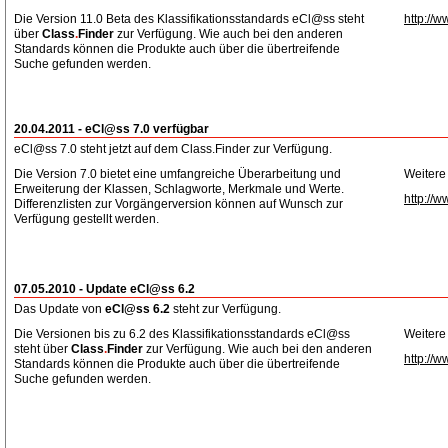
Die Version 11.0 Beta des Klassifikationsstandards eCl@ss steht
http://w
über
Class
.
Finder
zur Verfügung. Wie auch bei den anderen
Standards können die Produkte auch über die übertreifende
Suche gefunden werden.
20.04.2011 - eCl@ss 7.0 verfügbar
eCl@ss 7.0 steht jetzt auf dem Class.Finder zur Verfügung.
Die Version 7.0 bietet eine umfangreiche Überarbeitung und
Weitere
Erweiterung der Klassen, Schlagworte, Merkmale und Werte.
http://w
Differenzlisten zur Vorgängerversion können auf Wunsch zur
Verfügung gestellt werden.
07.05.2010 - Update eCl@ss 6.2
Das Update von
eCl@ss 6.2
steht zur Verfügung.
Die Versionen bis zu 6.2 des Klassifikationsstandards eCl@ss
Weitere
steht über
Class
.
Finder
zur Verfügung. Wie auch bei den anderen
http://w
Standards können die Produkte auch über die übertreifende
Suche gefunden werden.