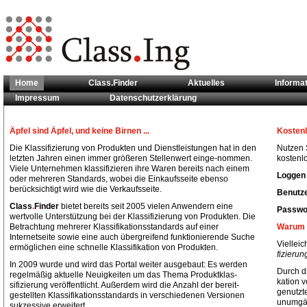
Home
Class.Finder
Aktuelles
Informa
Impressum
Datenschutzerklärung
Sie sind hier:
Home
Äpfel sind Äpfel, und keine Birnen ...
Kostenl
Die Klassifizierung von Produkten und Dienstleistungen hat in den
Nutzen S
letzten Jahren einen immer größeren Stellenwert einge-nommen.
kostenlo
Viele Unternehmen klassifizieren ihre Waren bereits nach einem
Loggen 
oder mehreren Standards, wobei die Einkaufsseite ebenso
berücksichtigt wird wie die Verkaufsseite.
Benutze
Class
.
Finder
bietet bereits seit 2005 vielen Anwendern eine
Passwor
wertvolle Unterstützung bei der Klassifizierung von Produkten. Die
Betrachtung mehrerer Klassifikationsstandards auf einer
Warum 
Internetseite sowie eine auch übergreifend funktionierende Suche
Vielleic
ermöglichen eine schnelle Klassifikation von Produkten.
fizieru
In 2009 wurde und wird das Portal weiter ausgebaut: Es werden
Durch di
regelmäßig aktuelle Neuigkeiten um das Thema Produktklas-
kation 
sifizierung veröffentlicht. Außerdem wird die Anzahl der bereit-
genutzt
gestellten Klassifikationsstandards in verschiedenen Versionen
unumgän
sukzessive erweitert.