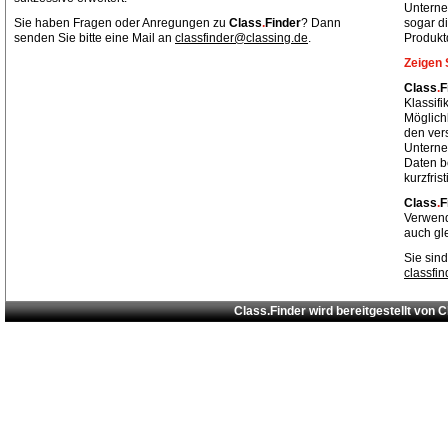
Unterne
Sie haben Fragen oder Anregungen zu
Class
.
Finder
? Dann
sogar di
senden Sie bitte eine Mail an
classfinder@classing.de
.
Produkt
Zeigen 
Class
.
F
Klassif
Möglich
den ver
Unterne
Daten be
kurzfris
Class
.
F
Verwend
auch gl
Sie sind
classfi
Class.Finder wird bereitgestellt von
C