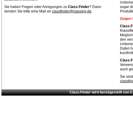
Unterne
Sie haben Fragen oder Anregungen zu
Class
.
Finder
? Dann
sogar di
senden Sie bitte eine Mail an
classfinder@classing.de
.
Produkt
Zeigen 
Class
.
F
Klassif
Möglich
den ver
Unterne
Daten be
kurzfris
Class
.
F
Verwend
auch gl
Sie sind
classfi
Class.Finder wird bereitgestellt von
C