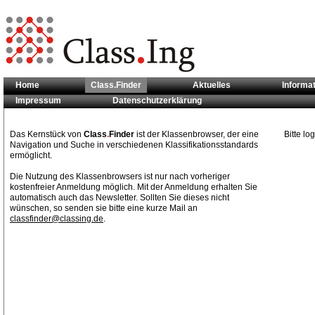
Home
Class.Finder
Aktuelles
Informa
Impressum
Datenschutzerklärung
Sie sind hier:
Class.Finder
Das Kernstück von
Class
.
Finder
ist der Klassenbrowser, der eine
Bitte l
Navigation und Suche in verschiedenen Klassifikationsstandards
ermöglicht.
Die Nutzung des Klassenbrowsers ist nur nach vorheriger
kostenfreier Anmeldung möglich. Mit der Anmeldung erhalten Sie
automatisch auch das Newsletter. Sollten Sie dieses nicht
wünschen, so senden sie bitte eine kurze Mail an
classfinder@classing.de
.