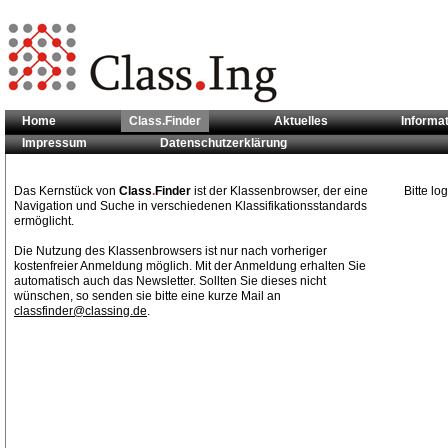
Home
Class.Finder
Aktuelles
Informa
Impressum
Datenschutzerklärung
Sie sind hier:
Class.Finder
Das Kernstück von
Class
.
Finder
ist der Klassenbrowser, der eine
Bitte l
Navigation und Suche in verschiedenen Klassifikationsstandards
ermöglicht.
Die Nutzung des Klassenbrowsers ist nur nach vorheriger
kostenfreier Anmeldung möglich. Mit der Anmeldung erhalten Sie
automatisch auch das Newsletter. Sollten Sie dieses nicht
wünschen, so senden sie bitte eine kurze Mail an
classfinder@classing.de
.