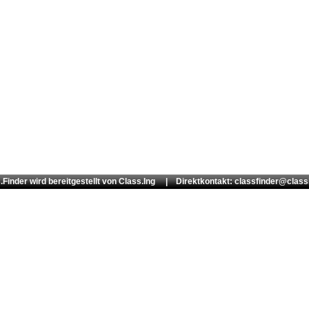
.Finder wird bereitgestellt von
Class.Ing
| Direktkontakt: classfinder@class