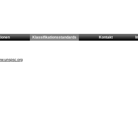
tionen
Klassifikationsstandards
Kontakt
I
www.unspsc.org