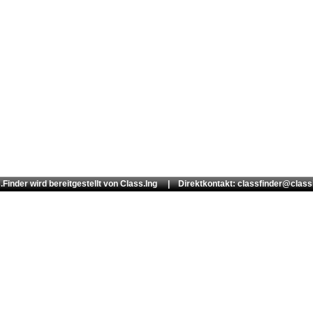
.Finder wird bereitgestellt von
Class.Ing
| Direktkontakt: classfinder@class