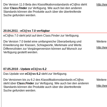
Die Version 11.0 Beta des Klassifikationsstandards eCl@ss steht
http://w
über
Class
.
Finder
zur Verfügung. Wie auch bei den anderen
Standards können die Produkte auch über die übertreifende
Suche gefunden werden.
20.04.2011 - eCl@ss 7.0 verfügbar
eCl@ss 7.0 steht jetzt auf dem Class.Finder zur Verfügung.
Die Version 7.0 bietet eine umfangreiche Überarbeitung und
Weitere
Erweiterung der Klassen, Schlagworte, Merkmale und Werte.
http://w
Differenzlisten zur Vorgängerversion können auf Wunsch zur
Verfügung gestellt werden.
07.05.2010 - Update eCl@ss 6.2
Das Update von
eCl@ss 6.2
steht zur Verfügung.
Die Versionen bis zu 6.2 des Klassifikationsstandards eCl@ss
Weitere
steht über
Class
.
Finder
zur Verfügung. Wie auch bei den anderen
http://w
Standards können die Produkte auch über die übertreifende
Suche gefunden werden.